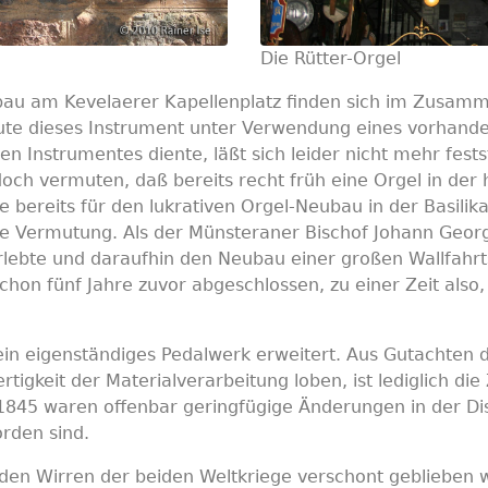
Die Rütter-Orgel
bau am Kevelaerer Kapellenplatz finden sich im Zusam
baute dieses Instrument unter Verwendung eines vorhan
n Instrumentes diente, läßt sich leider nicht mehr fes
edoch vermuten, daß bereits recht früh eine Orgel in de
e bereits für den lukrativen Orgel-Neubau in der Basilik
ige Vermutung. Als der Münsteraner Bischof Johann Georg
lebte und daraufhin den Neubau einer großen Wallfahrts
hon fünf Jahre zuvor abgeschlossen, zu einer Zeit also,
 eigenständiges Pedalwerk erweitert. Aus Gutachten de
tigkeit der Materialverarbeitung loben, ist lediglich di
 1845 waren offenbar geringfügige Änderungen in der Dis
rden sind.
den Wirren der beiden Weltkriege verschont geblieben w