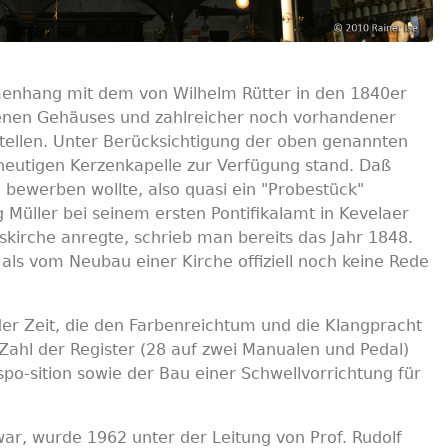
menhang mit dem von Wilhelm Rütter in den 1840er
denen Gehäuses und zahlreicher noch vorhandener
tstellen. Unter Berücksichtigung der oben genannten
r heutigen Kerzenkapelle zur Verfügung stand. Daß
a bewerben wollte, also quasi ein "Probestück"
 Müller bei seinem ersten Pontifikalamt in Kevelaer
kirche anregte, schrieb man bereits das Jahr 1848.
 als vom Neubau einer Kirche offiziell noch keine Rede
r Zeit, die den Farbenreichtum und die Klangpracht
e Zahl der Register (28 auf zwei Manualen und Pedal)
po-sition sowie der Bau einer Schwellvorrichtung für
ar, wurde 1962 unter der Leitung von Prof. Rudolf