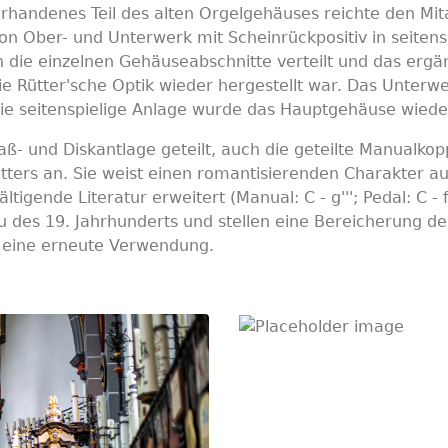
orhandenes Teil des alten Orgelgehäuses reichte den Mita
 Ober- und Unterwerk mit Scheinrückpositiv in seitensp
die einzelnen Gehäuseabschnitte verteilt und das ergä
die Rütter'sche Optik wieder hergestellt war. Das Unter
h die seitenspielige Anlage wurde das Hauptgehäuse wied
- und Diskantlage geteilt, auch die geteilte Manualkoppe
tters an. Sie weist einen romantisierenden Charakter a
igende Literatur erweitert (Manual: C - g'''; Pedal: C -
 des 19. Jahrhunderts und stellen eine Bereicherung de
t eine erneute Verwendung.