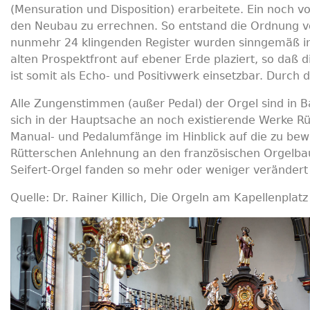
(Mensuration und Disposition) erarbeitete. Ein noch v
den Neubau zu errechnen. So entstand die Ordnung von
nunmehr 24 klingenden Register wurden sinngemäß in 
alten Prospektfront auf ebener Erde plaziert, so daß 
ist somit als Echo- und Positivwerk einsetzbar. Durc
Alle Zungenstimmen (außer Pedal) der Orgel sind in Baß
sich in der Hauptsache an noch existierende Werke Rü
Manual- und Pedalumfänge im Hinblick auf die zu bewält
Rütterschen Anlehnung an den französischen Orgelbau
Seifert-Orgel fanden so mehr oder weniger veränder
Quelle: Dr. Rainer Killich, Die Orgeln am Kapellenplatz