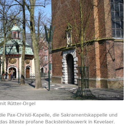
mit Rütter-Orgel
 die Pax-Christi-Kapelle, die Sakramentskappelle und
 das älteste profane Backsteinbauwerk in Kevelaer.