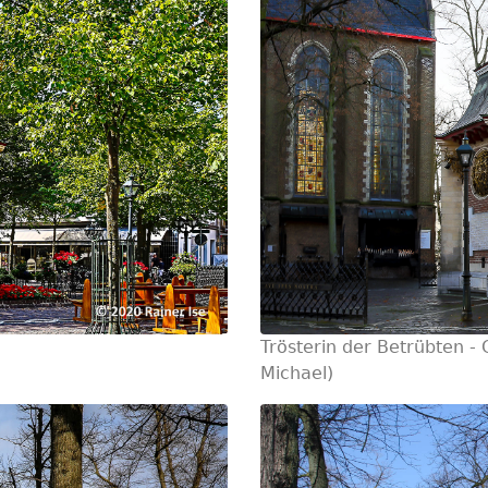
Trösterin der Betrübten - C
Michael)