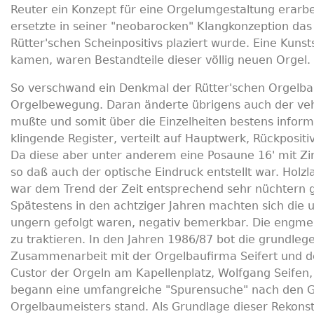
Reuter ein Konzept für eine Orgelumgestaltung erarbe
ersetzte in seiner "neobarocken" Klangkonzeption das
Rütter'schen Scheinpositivs plaziert wurde. Eine Kuns
kamen, waren Bestandteile dieser völlig neuen Orgel.
So verschwand ein Denkmal der Rütter'schen Orgelbau
Orgelbewegung. Daran änderte übrigens auch der vehe
mußte und somit über die Einzelheiten bestens inform
klingende Register, verteilt auf Hauptwerk, Rückposi
Da diese aber unter anderem eine Posaune 16' mit Zin
so daß auch der optische Eindruck entstellt war. Hol
war dem Trend der Zeit entsprechend sehr nüchtern 
Spätestens in den achtziger Jahren machten sich die
ungern gefolgt waren, negativ bemerkbar. Die engm
zu traktieren. In den Jahren 1986/87 bot die grundleg
Zusammenarbeit mit der Orgelbaufirma Seifert und de
Custor der Orgeln am Kapellenplatz, Wolfgang Seifen, 
begann eine umfangreiche "Spurensuche" nach den Gru
Orgelbaumeisters stand. Als Grundlage dieser Rekonst