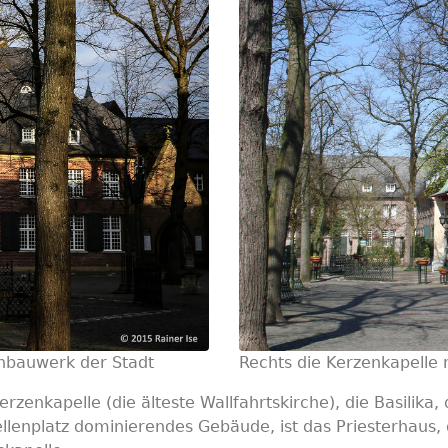
einbauwerk der Stadt
Rechts die Kerzenkapelle 
zenkapelle (die älteste Wallfahrtskirche), die Basilika,
ellenplatz dominierendes Gebäude, ist das Priesterhaus,