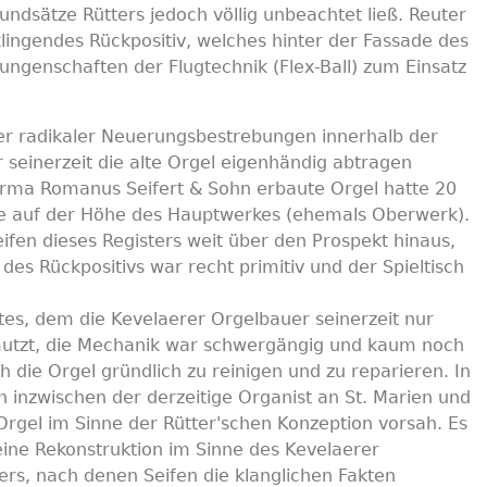
ndsätze Rütters jedoch völlig unbeachtet ließ. Reuter
lingendes Rückpositiv, welches hinter der Fassade des
rungenschaften der Flugtechnik (Flex-Ball) zum Einsatz
er radikaler Neuerungsbestrebungen innerhalb der
seinerzeit die alte Orgel eigenhändig abtragen
 Firma Romanus Seifert & Sohn erbaute Orgel hatte 20
lade auf der Höhe des Hauptwerkes (ehemals Oberwerk).
ifen dieses Registers weit über den Prospekt hinaus,
es Rückpositivs war recht primitiv und der Spieltisch
es, dem die Kevelaerer Orgelbauer seinerzeit nur
mutzt, die Mechanik war schwergängig und kaum noch
 die Orgel gründlich zu reinigen und zu reparieren. In
inzwischen der derzeitige Organist an St. Marien und
 Orgel im Sinne der Rütter'schen Konzeption vorsah. Es
ine Rekonstruktion im Sinne des Kevelaerer
rs, nach denen Seifen die klanglichen Fakten