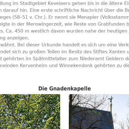
lung im Stadtgebiet Kevelaers gehen bis in die ältere Ei
darauf hin. Eine erste schriftliche Nachricht über die
ieges (58–51 v. Chr.). Er nennt sie Menapier (Volksstamm
olgte in der Merowingerzeit, wie Reste von Grabfunden 
ts. Ca. 450 m westlich davon wurden nahe der heutigen
ung anzeigen.
wähnt. Bei dieser Urkunde handelt es sich um eine Ver
det sich zu großen Teilen im Besitz des Stiftes Xanten 
nd gehörten im Spätmittelalter zum Niederamt Geldern d
emeinden Kervenheim und Winnekendonk gehörten zu di
Die Gnadenkapelle