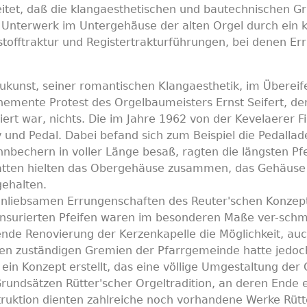
itet, daß die klangaesthetischen und bautechnischen Gru
 Unterwerk im Untergehäuse der alten Orgel durch ein k
tstofftraktur und Registertrakturführungen, bei denen Er
kunst, seiner romantischen Klangaesthetik, im Übereif
mente Protest des Orgelbaumeisters Ernst Seifert, der 
iert war, nichts. Die im Jahre 1962 von der Kevelaerer
tiv und Pedal. Dabei befand sich zum Beispiel die Pedal
nbechern in voller Länge besaß, ragten die längsten Pfe
zlatten hielten das Obergehäuse zusammen, das Gehäuse d
gehalten.
 unliebsamen Errungenschaften des Reuter'schen Konzept
ensurierten Pfeifen waren im besonderen Maße ver-sch
ende Renovierung der Kerzenkapelle die Möglichkeit, auch
n zuständigen Gremien der Pfarrgemeinde hatte jedoch 
ein Konzept erstellt, das eine völlige Umgestaltung der
ndsätzen Rütter'scher Orgeltradition, an deren Ende e
ruktion dienten zahlreiche noch vorhandene Werke Rütte