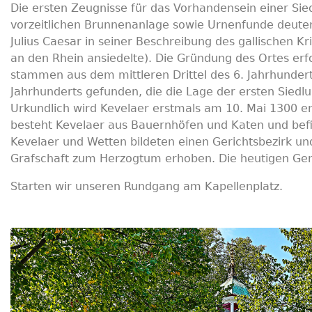
Die ersten Zeugnisse für das Vorhandensein einer Sied
vorzeitlichen Brunnenanlage sowie Urnenfunde deuten 
Julius Caesar in seiner Beschreibung des gallischen Kr
an den Rhein ansiedelte). Die Gründung des Ortes erf
stammen aus dem mittleren Drittel des 6. Jahrhunder
Jahrhunderts gefunden, die die Lage der ersten Siedl
Urkundlich wird Kevelaer erstmals am 10. Mai 1300 er
besteht Kevelaer aus Bauernhöfen und Katen und befin
Kevelaer und Wetten bildeten einen Gerichtsbezirk u
Grafschaft zum Herzogtum erhoben. Die heutigen G
Starten wir unseren Rundgang am Kapellenplatz.