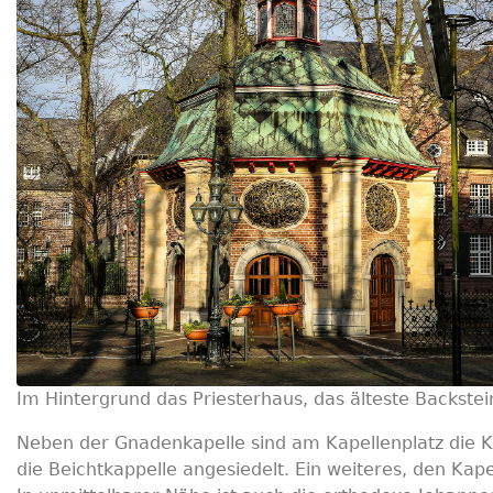
Im Hintergrund das Priesterhaus, das älteste Backst
Neben der Gnadenkapelle sind am Kapellenplatz die Ker
die Beichtkappelle angesiedelt. Ein weiteres, den Kap