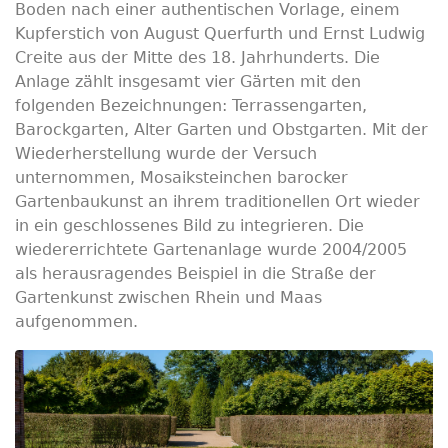
Boden nach einer authentischen Vorlage, einem
Kupferstich von August Querfurth und Ernst Ludwig
Creite aus der Mitte des 18. Jahrhunderts. Die
Anlage zählt insgesamt vier Gärten mit den
folgenden Bezeichnungen: Terrassengarten,
Barockgarten, Alter Garten und Obstgarten. Mit der
Wiederherstellung wurde der Versuch
unternommen, Mosaiksteinchen barocker
Gartenbaukunst an ihrem traditionellen Ort wieder
in ein geschlossenes Bild zu integrieren. Die
wiedererrichtete Gartenanlage wurde 2004/2005
als herausragendes Beispiel in die Straße der
Gartenkunst zwischen Rhein und Maas
aufgenommen.