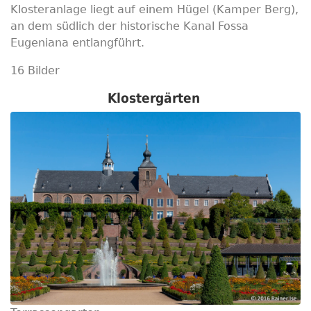
Klosteranlage liegt auf einem Hügel (Kamper Berg),
an dem südlich der historische Kanal Fossa
Eugeniana entlangführt.
16 Bilder
Klostergärten