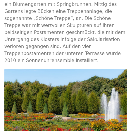
ein Blumengarten mit Springbrunnen. Mittig des
Gartens legte Bücken eine Treppenanlage, die
sogenannte „Schöne Treppe“, an. Die Schöne
Treppe war mit wertvollen Skulpturen auf ihren
beidseitigen Postamenten geschmückt, die mit dem
Untergang des Klosters infolge der Säkularisation
verloren gegangen sind. Auf den vier
Treppenpostamenten der unteren Terrasse wurde
2010 ein Sonnenuhrensemble installiert.