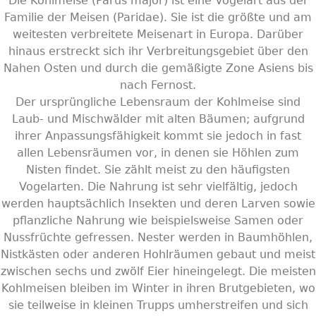
Die Kohlmeise (Parus major) ist eine Vogelart aus der
Familie der Meisen (Paridae). Sie ist die größte und am
weitesten verbreitete Meisenart in Europa. Darüber
hinaus erstreckt sich ihr Verbreitungsgebiet über den
Nahen Osten und durch die gemäßigte Zone Asiens bis
nach Fernost.
Der ursprüngliche Lebensraum der Kohlmeise sind
Laub- und Mischwälder mit alten Bäumen; aufgrund
ihrer Anpassungsfähigkeit kommt sie jedoch in fast
allen Lebensräumen vor, in denen sie Höhlen zum
Nisten findet. Sie zählt meist zu den häufigsten
Vogelarten. Die Nahrung ist sehr vielfältig, jedoch
werden hauptsächlich Insekten und deren Larven sowie
pflanzliche Nahrung wie beispielsweise Samen oder
Nussfrüchte gefressen. Nester werden in Baumhöhlen,
Nistkästen oder anderen Hohlräumen gebaut und meist
zwischen sechs und zwölf Eier hineingelegt. Die meisten
Kohlmeisen bleiben im Winter in ihren Brutgebieten, wo
sie teilweise in kleinen Trupps umherstreifen und sich